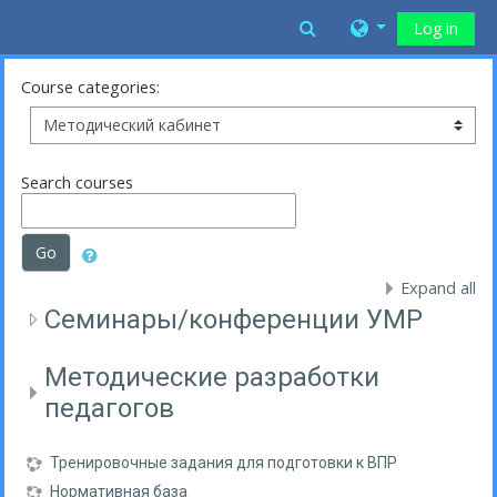
Skip to main content
Toggle search inpu
Log in
Course categories:
Search courses
Go
Expand all
Семинары/конференции УМР
Методические разработки
педагогов
Тренировочные задания для подготовки к ВПР
Нормативная база